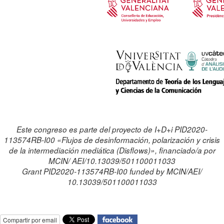
Este congreso es parte del proyecto de I+D+i PID2020-
113574RB-I00 «Flujos de desinformación, polarización y crisis
de la intermediación mediática (Disflows)», financiado/a por
MCIN/ AEI/10.13039/501100011033
Grant PID2020-113574RB-I00 funded by MCIN/AEI/
10.13039/501100011033
Compartir por email