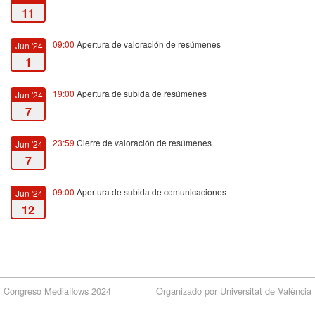
11
09:00
Apertura de valoración de resúmenes
Jun '24
1
19:00
Apertura de subida de resúmenes
Jun '24
7
23:59
Cierre de valoración de resúmenes
Jun '24
7
09:00
Apertura de subida de comunicaciones
Jun '24
12
23:59
Cierre de subida de comunicaciones
Sep '24
16
Congreso Mediaflows 2024
09:30
Fecha de inicio
Organizado por Universitat de València
Sep '24
18