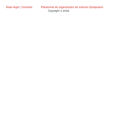
Aviso legal
|
Contacto
Plataforma de organización de eventos Symposium
23:59
Cierre de inscripciones
Sep '24
Copyright © 2026
19
14:00
Fecha de fin
Sep '24
20
20:15
Cierre de subida de resúmenes
Oct '24
16