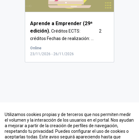
Aprende a Emprender (29ª
edición).
Créditos ECTS: 2
créditos Fechas de realización: ...
Online
23/11/2026 - 26/11/2026
Utilizamos cookies propias y de terceros que nos permiten medir
Contacto
el volumen y la interacción de los usuarios en el portal. Nos ayudan
a mejorar a partir de la creación de perfiles de navegación,
Quiero crear un evento
respetando tu privacidad. Puedes configurar el uso de cookies o
Información legal
aceptarlas todas. Este aviso seguirá apareciendo hasta que